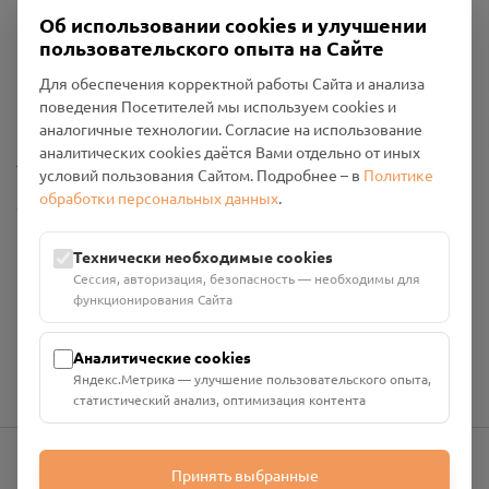
Об использовании cookies и улучшении
пользовательского опыта на Сайте
Пользовательское соглашение
Для обеспечения корректной работы Сайта и анализа
Политика конфиденциальности
поведения Посетителей мы используем cookies и
Промо-материалы
аналогичные технологии. Согласие на использование
аналитических cookies даётся Вами отдельно от иных
Настройки cookies
условий пользования Сайтом. Подробнее – в
Политике
обработки персональных данных
.
Общество с ограниченной ответственностью «Смоленский
Проект Помним»
ИНН: 6700029207 ОГРН: 1256700001986
Технически необходимые cookies
Юридический адрес: 216790, Смоленская область, р-н
Сессия, авторизация, безопасность — необходимы для
Руднянский, г. Рудня, улица Западная, д. 26А, пом. 18
функционирования Сайта
Номер счёта: 40702810901130004287 в АО "АЛЬФА-БАНК"
Кор. счёт: 30101810200000000593
Аналитические cookies
Яндекс.Метрика — улучшение пользовательского опыта,
статистический анализ, оптимизация контента
Принять выбранные