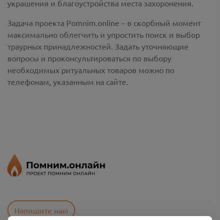
украшения и благоустройства места захоронения.
Задача проекта Pomnim.online – в скорбный момент
максимально облегчить и упростить поиск и выбор
траурных принадлежностей. Задать уточняющие
вопросы и проконсультироваться по выбору
необходимых ритуальных товаров можно по
телефонам, указанным на сайте.
Напишите нам