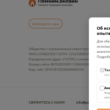
Напишите нам
Об ис
опыта
Для обе
использ
Общество с ограниченной ответственностью «См
аналити
ИНН: 6700029207 ОГРН: 1256700001986
Подробн
Юридический адрес: 216790, Смоленская область, р-
Номер счёта: 40702810901130004287 в АО "АЛЬ
Кор. счёт: 30101810200000000593
Те
Сес
Ан
Янд
опт
СВЯЖИТЕСЬ С НАМИ
info@pomnim.online