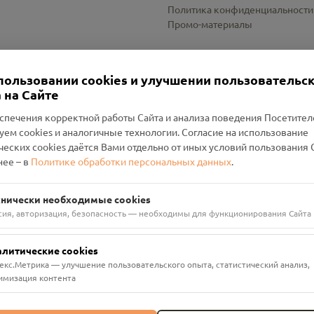
Политика конфиденциальности
Промо-материалы
Настройки cookies
пользовании cookies и улучшении пользовательс
 на Сайте
спечения корректной работы Сайта и анализа поведения Посетите
уем cookies и аналогичные технологии. Согласие на использование
оленский Проект Помним»
ческих cookies даётся Вами отдельно от иных условий пользования 
ее – в
Политике обработки персональных данных
.
н Руднянский, г. Рудня, улица Западная, д. 26А, пом. 18
ФА-БАНК"
хнически необходимые cookies
сия, авторизация, безопасность — необходимы для функционирования Сайта
алитические cookies
екс.Метрика — улучшение пользовательского опыта, статистический анализ,
имизация контента