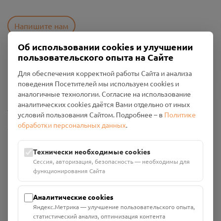
Напишите нам
Об использовании cookies и улучшении
пользовательского опыта на Сайте
Пользовательское соглашение
Для обеспечения корректной работы Сайта и анализа
Политика конфиденциальности
поведения Посетителей мы используем cookies и
Промо-материалы
аналогичные технологии. Согласие на использование
аналитических cookies даётся Вами отдельно от иных
Настройки cookies
условий пользования Сайтом. Подробнее – в
Политике
обработки персональных данных
.
Общество с ограниченной ответственностью «Смоленский
Проект Помним»
ИНН: 6700029207 ОГРН: 1256700001986
Технически необходимые cookies
Юридический адрес: 216790, Смоленская область, р-н
Сессия, авторизация, безопасность — необходимы для
Руднянский, г. Рудня, улица Западная, д. 26А, пом. 18
функционирования Сайта
Номер счёта: 40702810901130004287 в АО "АЛЬФА-БАНК"
Кор. счёт: 30101810200000000593
Аналитические cookies
Яндекс.Метрика — улучшение пользовательского опыта,
статистический анализ, оптимизация контента