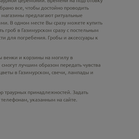
раурной церемонии. Времени на подготовку
брано все, чтобы достойно проводить
е магазины предлагают
ритуальные
ми. В одном месте Вы сразу можете купить
ть гроб в Газимурском
сразу с постельным
и для погребения. Гробы и аксессуары к
ы венки и корзины на могилу в
 смогут лучшим образом передать чувства
цветы в Газимурском
, свечи, лампады и
ор траурных принадлежностей. Задать
телефонам, указанным на сайте.