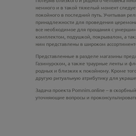
Потеряв близкого и родного человека мно
немного и в такой тяжелый момент следует
покойного в последний путь. Учитывая ре
принадлежности
для проведения церемонии
все необходимое для прощания с умершим
комплектом, подушкой, покрывалом, а так
ним представлены в широком ассортименте
Представленные в разделе магазины пред
Газимурском,
а также траурные ленты и ф
родных и близких к покойному. Кроме того
другую ритуальную атрибутику для украше
Задача проекта Pomnim.online – в скорбны
уточняющие вопросы и проконсультировать