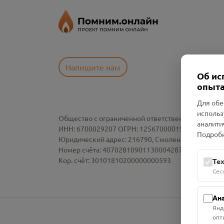
Напишите нам
Об ис
опыта
Для обе
использ
Общество с ограниченной ответственностью «См
аналити
ИНН: 6700029207 ОГРН: 1256700001986
Подробн
Юридический адрес: 216790, Смоленская область, р-
Номер счёта: 40702810901130004287 в АО "АЛЬ
Кор. счёт: 30101810200000000593
Те
Сес
Ан
Янд
опт