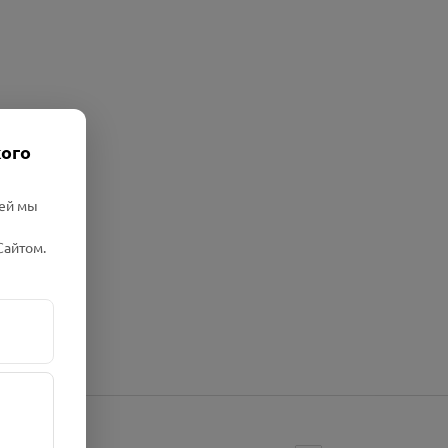
кого
лей мы
Сайтом.