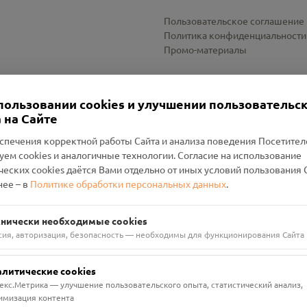
Пользовательское соглашение
Политика конфиденциальности
Промо-материалы
Настройки cookies
пользовании cookies и улучшении пользовательс
 на Сайте
спечения корректной работы Сайта и анализа поведения Посетите
уем cookies и аналогичные технологии. Согласие на использование
оленский Проект Помним»
ческих cookies даётся Вами отдельно от иных условий пользования 
ее – в
Политике обработки персональных данных
.
н Руднянский, г. Рудня, улица Западная, д. 26А, пом. 18
ФА-БАНК"
хнически необходимые cookies
сия, авторизация, безопасность — необходимы для функционирования Сайта
алитические cookies
екс.Метрика — улучшение пользовательского опыта, статистический анализ,
имизация контента