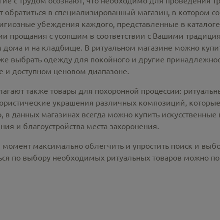
гие с трудом осознают, что необходимо для проведения т
 обратиться в специализированный магазин, в котором со
лигиозные убеждения каждого, представленные в каталог
 прощания с усопшим в соответствии с Вашими традиция
 дома и на кладбище. В ритуальном магазине можно
купи
же выбрать одежду для покойного и другие принадлежност
 и доступном ценовом диапазоне.
лагают также товары для похоронной процессии:
ритуальн
лористические украшения различных композиций, которые
, в данных магазинах всегда можно купить
искусственные 
ния и благоустройства места захоронения.
й момент максимально облегчить и упростить поиск и выб
ся по выбору необходимых ритуальных товаров можно по 