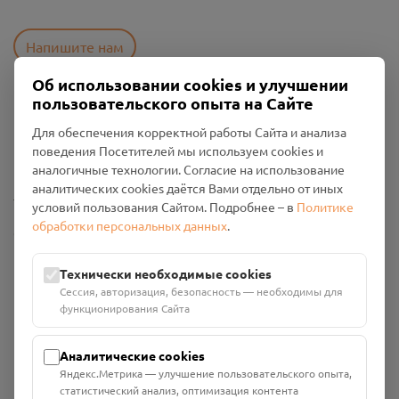
Напишите нам
Об использовании cookies и улучшении
пользовательского опыта на Сайте
Пользовательское соглашение
Для обеспечения корректной работы Сайта и анализа
Политика конфиденциальности
поведения Посетителей мы используем cookies и
Промо-материалы
аналогичные технологии. Согласие на использование
аналитических cookies даётся Вами отдельно от иных
Настройки cookies
условий пользования Сайтом. Подробнее – в
Политике
обработки персональных данных
.
Общество с ограниченной ответственностью «Смоленский
Проект Помним»
ИНН: 6700029207 ОГРН: 1256700001986
Технически необходимые cookies
Юридический адрес: 216790, Смоленская область, р-н
Сессия, авторизация, безопасность — необходимы для
Руднянский, г. Рудня, улица Западная, д. 26А, пом. 18
функционирования Сайта
Номер счёта: 40702810901130004287 в АО "АЛЬФА-БАНК"
Кор. счёт: 30101810200000000593
Аналитические cookies
Яндекс.Метрика — улучшение пользовательского опыта,
статистический анализ, оптимизация контента