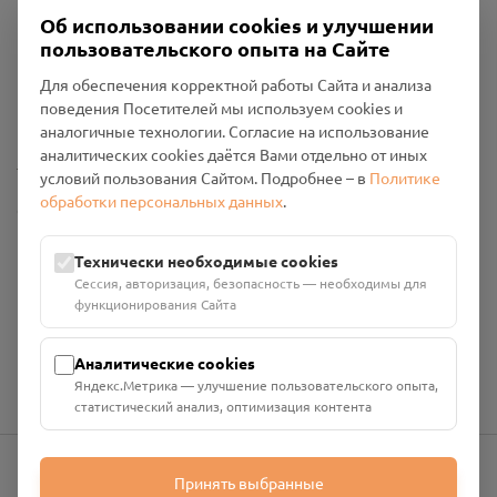
Об использовании cookies и улучшении
пользовательского опыта на Сайте
Пользовательское соглашение
Для обеспечения корректной работы Сайта и анализа
Политика конфиденциальности
поведения Посетителей мы используем cookies и
Промо-материалы
аналогичные технологии. Согласие на использование
аналитических cookies даётся Вами отдельно от иных
Настройки cookies
условий пользования Сайтом. Подробнее – в
Политике
обработки персональных данных
.
Общество с ограниченной ответственностью «Смоленский
Проект Помним»
ИНН: 6700029207 ОГРН: 1256700001986
Технически необходимые cookies
Юридический адрес: 216790, Смоленская область, р-н
Сессия, авторизация, безопасность — необходимы для
Руднянский, г. Рудня, улица Западная, д. 26А, пом. 18
функционирования Сайта
Номер счёта: 40702810901130004287 в АО "АЛЬФА-БАНК"
Кор. счёт: 30101810200000000593
Аналитические cookies
Яндекс.Метрика — улучшение пользовательского опыта,
статистический анализ, оптимизация контента
Принять выбранные