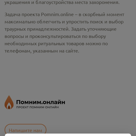
украшения и благоустройства места захоронения.
Задача проекта Pomnim.online – в скорбный момент
максимально облегчить и упростить поиск и выбор
траурных принадлежностей. Задать уточняющие
вопросы и проконсультироваться по выбору
необходимых ритуальных товаров можно по
телефонам, указанным на сайте.
Напишите нам