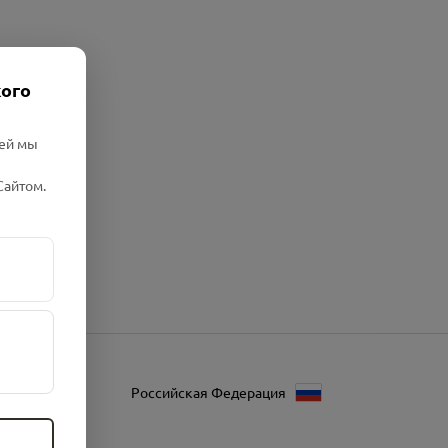
кого
лей мы
Сайтом.
Российская Федерация