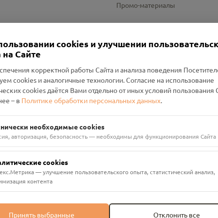
Промо-материалы
Настройки cookies
пользовании cookies и улучшении пользовательс
 на Сайте
спечения корректной работы Сайта и анализа поведения Посетите
уем cookies и аналогичные технологии. Согласие на использование
оленский Проект Помним»
ческих cookies даётся Вами отдельно от иных условий пользования 
ее – в
Политике обработки персональных данных
.
н Руднянский, г. Рудня, улица Западная, д. 26А, пом. 18
ФА-БАНК"
хнически необходимые cookies
сия, авторизация, безопасность — необходимы для функционирования Сайта
алитические cookies
екс.Метрика — улучшение пользовательского опыта, статистический анализ,
имизация контента
Принять выбранные
Отклонить все