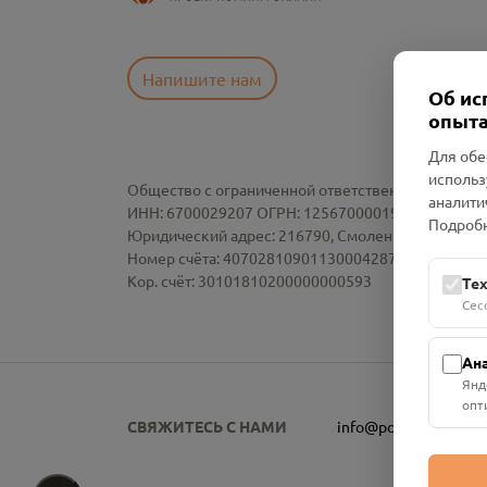
Напишите нам
Об ис
опыта
Для обе
использ
Общество с ограниченной ответственностью «См
аналити
ИНН: 6700029207 ОГРН: 1256700001986
Подробн
Юридический адрес: 216790, Смоленская область, р-
Номер счёта: 40702810901130004287 в АО "АЛЬ
Кор. счёт: 30101810200000000593
Те
Сес
Ан
Янд
опт
СВЯЖИТЕСЬ С НАМИ
info@pomnim.online