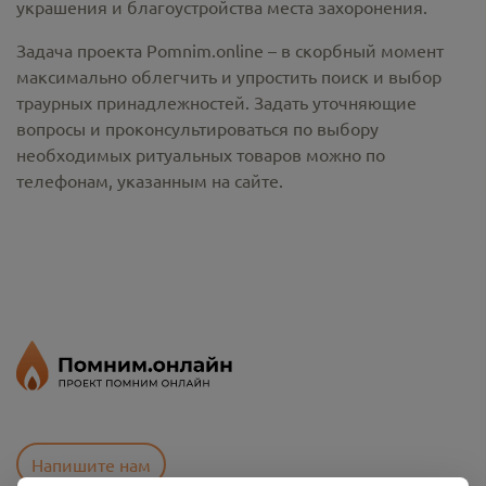
украшения и благоустройства места захоронения.
Задача проекта Pomnim.online – в скорбный момент
максимально облегчить и упростить поиск и выбор
траурных принадлежностей. Задать уточняющие
вопросы и проконсультироваться по выбору
необходимых ритуальных товаров можно по
телефонам, указанным на сайте.
Напишите нам