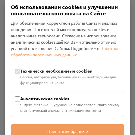
Об использовании cookies и улучшении
пользовательского опыта на Сайте
Пользовательское соглашение
Для обеспечения корректной работы Сайта и анализа
Политика конфиденциальности
поведения Посетителей мы используем cookies и
Промо-материалы
аналогичные технологии. Согласие на использование
аналитических cookies даётся Вами отдельно от иных
Настройки cookies
условий пользования Сайтом. Подробнее – в
Политике
обработки персональных данных
.
Общество с ограниченной ответственностью «Смоленский
Проект Помним»
ИНН: 6700029207 ОГРН: 1256700001986
Технически необходимые cookies
Юридический адрес: 216790, Смоленская область, р-н
Сессия, авторизация, безопасность — необходимы для
Руднянский, г. Рудня, улица Западная, д. 26А, пом. 18
функционирования Сайта
Номер счёта: 40702810901130004287 в АО "АЛЬФА-БАНК"
Кор. счёт: 30101810200000000593
Аналитические cookies
Яндекс.Метрика — улучшение пользовательского опыта,
статистический анализ, оптимизация контента
Принять выбранные