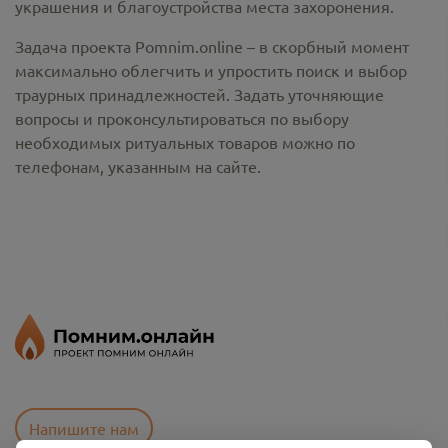
украшения и благоустройства места захоронения.
Задача проекта Pomnim.online – в скорбный момент
максимально облегчить и упростить поиск и выбор
траурных принадлежностей. Задать уточняющие
вопросы и проконсультироваться по выбору
необходимых ритуальных товаров можно по
телефонам, указанным на сайте.
Напишите нам