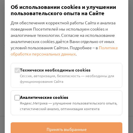
Об использовании cookies и улучшении
пользовательского опыта на Сайте
Пользовательское соглашение
Для обеспечения корректной работы Сайта и анализа
Политика конфиденциальности
поведения Посетителей мы используем cookies и
Промо-материалы
аналогичные технологии. Согласие на использование
аналитических cookies даётся Вами отдельно от иных
Настройки cookies
условий пользования Сайтом. Подробнее – в
Политике
обработки персональных данных
.
Общество с ограниченной ответственностью «Смоленский
Проект Помним»
ИНН: 6700029207 ОГРН: 1256700001986
Технически необходимые cookies
Юридический адрес: 216790, Смоленская область, р-н
Сессия, авторизация, безопасность — необходимы для
Руднянский, г. Рудня, улица Западная, д. 26А, пом. 18
функционирования Сайта
Номер счёта: 40702810901130004287 в АО "АЛЬФА-БАНК"
Кор. счёт: 30101810200000000593
Аналитические cookies
Яндекс.Метрика — улучшение пользовательского опыта,
статистический анализ, оптимизация контента
Принять выбранные