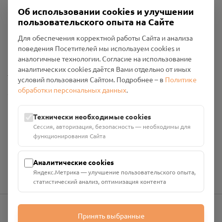
Об использовании cookies и улучшении
пользовательского опыта на Сайте
Пользовательское соглашение
Для обеспечения корректной работы Сайта и анализа
Политика конфиденциальности
поведения Посетителей мы используем cookies и
Промо-материалы
аналогичные технологии. Согласие на использование
аналитических cookies даётся Вами отдельно от иных
Настройки cookies
условий пользования Сайтом. Подробнее – в
Политике
обработки персональных данных
.
Общество с ограниченной ответственностью «Смоленский
Проект Помним»
ИНН: 6700029207 ОГРН: 1256700001986
Технически необходимые cookies
Юридический адрес: 216790, Смоленская область, р-н
Сессия, авторизация, безопасность — необходимы для
Руднянский, г. Рудня, улица Западная, д. 26А, пом. 18
функционирования Сайта
Номер счёта: 40702810901130004287 в АО "АЛЬФА-БАНК"
Кор. счёт: 30101810200000000593
Аналитические cookies
Яндекс.Метрика — улучшение пользовательского опыта,
статистический анализ, оптимизация контента
Принять выбранные