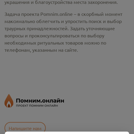
украшения и благоустройства места захоронения.
Задача проекта Pomnim.online – в скорбный момент
максимально облегчить и упростить поиск и выбор
траурных принадлежностей. Задать уточняющие
вопросы и проконсультироваться по выбору
необходимых ритуальных товаров можно по
телефонам, указанным на сайте.
Напишите нам