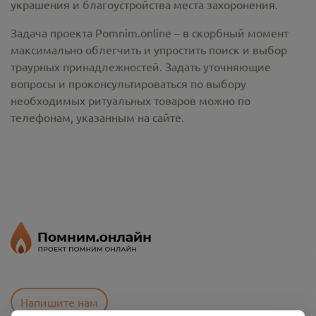
украшения и благоустройства места захоронения.
Задача проекта Pomnim.online – в скорбный момент
максимально облегчить и упростить поиск и выбор
траурных принадлежностей. Задать уточняющие
вопросы и проконсультироваться по выбору
необходимых ритуальных товаров можно по
телефонам, указанным на сайте.
Напишите нам