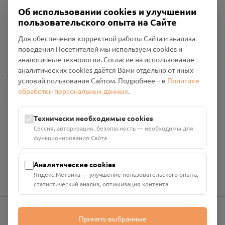
Об использовании cookies и улучшении
пользовательского опыта на Сайте
Пользовательское соглашение
Для обеспечения корректной работы Сайта и анализа
Политика конфиденциальности
поведения Посетителей мы используем cookies и
Промо-материалы
аналогичные технологии. Согласие на использование
аналитических cookies даётся Вами отдельно от иных
Настройки cookies
условий пользования Сайтом. Подробнее – в
Политике
обработки персональных данных
.
Общество с ограниченной ответственностью «Смоленский
Проект Помним»
ИНН: 6700029207 ОГРН: 1256700001986
Технически необходимые cookies
Юридический адрес: 216790, Смоленская область, р-н
Сессия, авторизация, безопасность — необходимы для
Руднянский, г. Рудня, улица Западная, д. 26А, пом. 18
функционирования Сайта
Номер счёта: 40702810901130004287 в АО "АЛЬФА-БАНК"
Кор. счёт: 30101810200000000593
Аналитические cookies
Яндекс.Метрика — улучшение пользовательского опыта,
статистический анализ, оптимизация контента
Принять выбранные