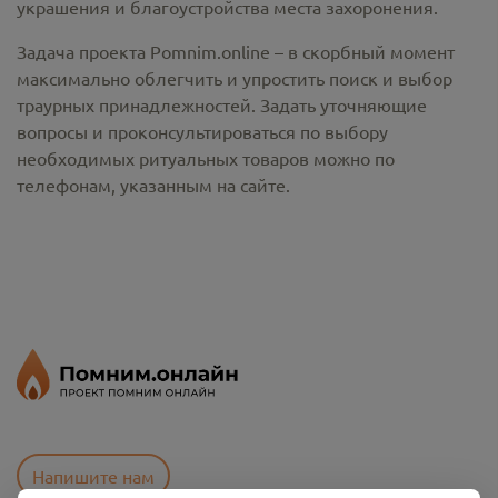
украшения и благоустройства места захоронения.
Задача проекта Pomnim.online – в скорбный момент
максимально облегчить и упростить поиск и выбор
траурных принадлежностей. Задать уточняющие
вопросы и проконсультироваться по выбору
необходимых ритуальных товаров можно по
телефонам, указанным на сайте.
Напишите нам