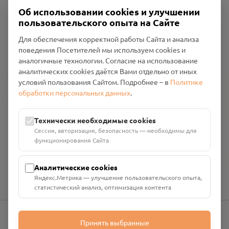
Об использовании cookies и улучшении
пользовательского опыта на Сайте
Пользовательское соглашение
Для обеспечения корректной работы Сайта и анализа
Политика конфиденциальности
поведения Посетителей мы используем cookies и
Промо-материалы
аналогичные технологии. Согласие на использование
аналитических cookies даётся Вами отдельно от иных
Настройки cookies
условий пользования Сайтом. Подробнее – в
Политике
обработки персональных данных
.
Общество с ограниченной ответственностью «Смоленский
Проект Помним»
ИНН: 6700029207 ОГРН: 1256700001986
Технически необходимые cookies
Юридический адрес: 216790, Смоленская область, р-н
Сессия, авторизация, безопасность — необходимы для
Руднянский, г. Рудня, улица Западная, д. 26А, пом. 18
функционирования Сайта
Номер счёта: 40702810901130004287 в АО "АЛЬФА-БАНК"
Кор. счёт: 30101810200000000593
Аналитические cookies
Яндекс.Метрика — улучшение пользовательского опыта,
статистический анализ, оптимизация контента
Принять выбранные