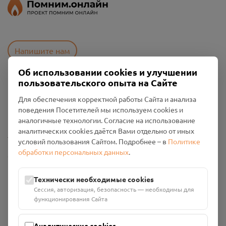
Напишите нам
Об использовании cookies и улучшении
пользовательского опыта на Сайте
Пользовательское соглашение
Для обеспечения корректной работы Сайта и анализа
Политика конфиденциальности
поведения Посетителей мы используем cookies и
Промо-материалы
аналогичные технологии. Согласие на использование
аналитических cookies даётся Вами отдельно от иных
Настройки cookies
условий пользования Сайтом. Подробнее – в
Политике
обработки персональных данных
.
Общество с ограниченной ответственностью «Смоленский
Проект Помним»
ИНН: 6700029207 ОГРН: 1256700001986
Технически необходимые cookies
Юридический адрес: 216790, Смоленская область, р-н
Сессия, авторизация, безопасность — необходимы для
Руднянский, г. Рудня, улица Западная, д. 26А, пом. 18
функционирования Сайта
Номер счёта: 40702810901130004287 в АО "АЛЬФА-БАНК"
Кор. счёт: 30101810200000000593
Аналитические cookies