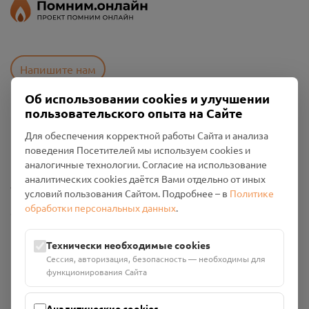
Напишите нам
Об использовании cookies и улучшении
пользовательского опыта на Сайте
Пользовательское соглашение
Для обеспечения корректной работы Сайта и анализа
Политика конфиденциальности
поведения Посетителей мы используем cookies и
Промо-материалы
аналогичные технологии. Согласие на использование
аналитических cookies даётся Вами отдельно от иных
Настройки cookies
условий пользования Сайтом. Подробнее – в
Политике
обработки персональных данных
.
Общество с ограниченной ответственностью «Смоленский
Проект Помним»
ИНН: 6700029207 ОГРН: 1256700001986
Технически необходимые cookies
Юридический адрес: 216790, Смоленская область, р-н
Сессия, авторизация, безопасность — необходимы для
Руднянский, г. Рудня, улица Западная, д. 26А, пом. 18
функционирования Сайта
Номер счёта: 40702810901130004287 в АО "АЛЬФА-БАНК"
Кор. счёт: 30101810200000000593
Аналитические cookies