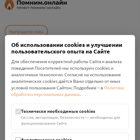
Напишите нам
Об использовании cookies и улучшении
пользовательского опыта на Сайте
Пользовательское соглашение
Для обеспечения корректной работы Сайта и анализа
Политика конфиденциальности
поведения Посетителей мы используем cookies и
Промо-материалы
аналогичные технологии. Согласие на использование
аналитических cookies даётся Вами отдельно от иных
Настройки cookies
условий пользования Сайтом. Подробнее – в
Политике
обработки персональных данных
.
Общество с ограниченной ответственностью «Смоленский
Проект Помним»
ИНН: 6700029207 ОГРН: 1256700001986
Технически необходимые cookies
Юридический адрес: 216790, Смоленская область, р-н
Сессия, авторизация, безопасность — необходимы для
Руднянский, г. Рудня, улица Западная, д. 26А, пом. 18
функционирования Сайта
Номер счёта: 40702810901130004287 в АО "АЛЬФА-БАНК"
Кор. счёт: 30101810200000000593
Аналитические cookies