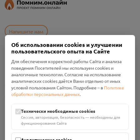
Напишите нам
Об использовании cookies и улучшении
пользовательского опыта на Сайте
Пользовательское соглашение
Для обеспечения корректной работы Сайта и анализа
Политика конфиденциальности
поведения Посетителей мы используем cookies и
Промо-материалы
аналогичные технологии. Согласие на использование
аналитических cookies даётся Вами отдельно от иных
Настройки cookies
условий пользования Сайтом. Подробнее – в
Политике
обработки персональных данных
.
Общество с ограниченной ответственностью «Смоленский
Проект Помним»
ИНН: 6700029207 ОГРН: 1256700001986
Технически необходимые cookies
Юридический адрес: 216790, Смоленская область, р-н
Сессия, авторизация, безопасность — необходимы для
Руднянский, г. Рудня, улица Западная, д. 26А, пом. 18
функционирования Сайта
Номер счёта: 40702810901130004287 в АО "АЛЬФА-БАНК"
Кор. счёт: 30101810200000000593
Аналитические cookies