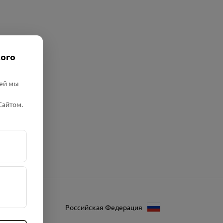
кого
лей мы
Сайтом.
Российская Федерация