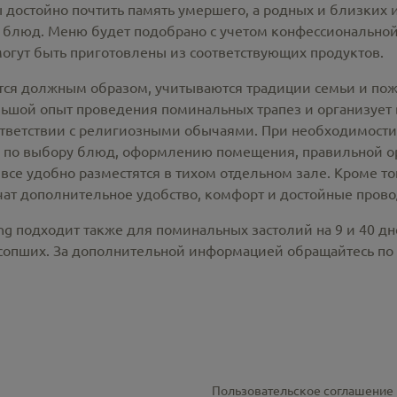
 достойно почтить память умершего, а родных и близких 
 блюд. Меню будет подобрано с учетом конфессионально
могут быть приготовлены из соответствующих продуктов.
тся должным образом, учитываются традиции семьи и поже
ой опыт проведения поминальных трапез и организует вс
ответствии с религиозными обычаями. При необходимост
 по выбору блюд, оформлению помещения, правильной о
все удобно разместятся в тихом отдельном зале. Кроме т
ат дополнительное удобство, комфорт и достойные прово
ng подходит также для поминальных застолий на 9 и 40 д
усопших. За дополнительной информацией обращайтесь по
Пользовательское соглашение