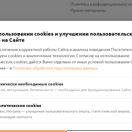
Политика конфиденциальности
Промо-материалы
Настройки cookies
пользовании cookies и улучшении пользовательс
 на Сайте
спечения корректной работы Сайта и анализа поведения Посетите
уем cookies и аналогичные технологии. Согласие на использование
оленский Проект Помним»
ческих cookies даётся Вами отдельно от иных условий пользования 
ее – в
Политике обработки персональных данных
.
н Руднянский, г. Рудня, улица Западная, д. 26А, пом. 18
ФА-БАНК"
хнически необходимые cookies
сия, авторизация, безопасность — необходимы для функционирования Сайта
алитические cookies
екс.Метрика — улучшение пользовательского опыта, статистический анализ,
имизация контента