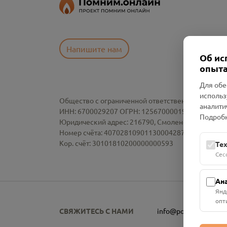
Напишите нам
Об ис
опыта
Для обе
использ
Общество с ограниченной ответственностью «См
аналити
ИНН: 6700029207 ОГРН: 1256700001986
Подробн
Юридический адрес: 216790, Смоленская область, р-
Номер счёта: 40702810901130004287 в АО "АЛЬ
Кор. счёт: 30101810200000000593
Те
Сес
Ан
Янд
опт
СВЯЖИТЕСЬ С НАМИ
info@pomnim.online