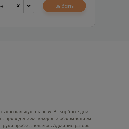
он
Выбрать
ать прощальную трапезу. В скорбные дни
х с проведением похорон и оформлением
в руки профессионалов. Администраторы