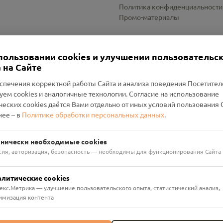
Политика конфиденциальности
Промо-материалы
Настройки cookies
пользовании cookies и улучшении пользовательс
 на Сайте
спечения корректной работы Сайта и анализа поведения Посетите
уем cookies и аналогичные технологии. Согласие на использование
оленский Проект Помним»
ческих cookies даётся Вами отдельно от иных условий пользования 
ее – в
Политике обработки персональных данных
.
н Руднянский, г. Рудня, улица Западная, д. 26А, пом. 18
ФА-БАНК"
хнически необходимые cookies
сия, авторизация, безопасность — необходимы для функционирования Сайта
алитические cookies
екс.Метрика — улучшение пользовательского опыта, статистический анализ,
имизация контента