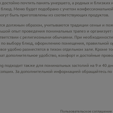
 достойно почтить память умершего, а родных и близких 
 блюд. Меню будет подобрано с учетом конфессионально
могут быть приготовлены из соответствующих продуктов.
тся должным образом, учитываются традиции семьи и поже
ой опыт проведения поминальных трапез и организует вс
ответствии с религиозными обычаями. При необходимост
 по выбору блюд, оформлению помещения, правильной о
все удобно разместятся в тихом отдельном зале. Кроме т
ат дополнительное удобство, комфорт и достойные прово
ng подходит также для поминальных застолий на 9 и 40 д
усопших. За дополнительной информацией обращайтесь по
Пользовательское соглашение