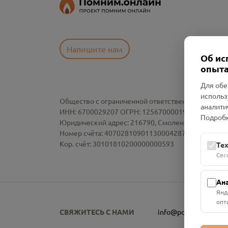
Напишите нам
Об ис
опыта
Для обе
использ
Общество с ограниченной ответственностью «См
аналити
ИНН: 6700029207 ОГРН: 1256700001986
Подробн
Юридический адрес: 216790, Смоленская область, р-
Номер счёта: 40702810901130004287 в АО "АЛЬ
Кор. счёт: 30101810200000000593
Те
Сес
Ан
Янд
опт
СВЯЖИТЕСЬ С НАМИ
info@pomnim.online