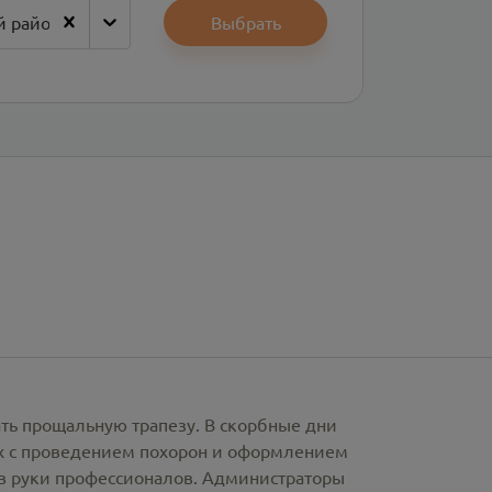
й район
Выбрать
ать прощальную трапезу. В скорбные дни
х с проведением похорон и оформлением
в руки профессионалов. Администраторы