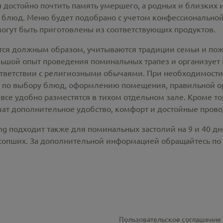
 достойно почтить память умершего, а родных и близких 
 блюд. Меню будет подобрано с учетом конфессионально
могут быть приготовлены из соответствующих продуктов.
тся должным образом, учитываются традиции семьи и поже
ой опыт проведения поминальных трапез и организует вс
ответствии с религиозными обычаями. При необходимост
 по выбору блюд, оформлению помещения, правильной о
все удобно разместятся в тихом отдельном зале. Кроме т
ат дополнительное удобство, комфорт и достойные прово
ng подходит также для поминальных застолий на 9 и 40 д
усопших. За дополнительной информацией обращайтесь по
Пользовательское соглашение