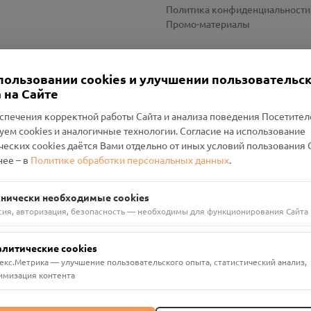
Политика конфиденциальности
Промо-материалы
Настройки cookies
пользовании cookies и улучшении пользовательс
 на Сайте
спечения корректной работы Сайта и анализа поведения Посетите
уем cookies и аналогичные технологии. Согласие на использование
оленский Проект Помним»
ческих cookies даётся Вами отдельно от иных условий пользования 
ее – в
Политике обработки персональных данных
.
н Руднянский, г. Рудня, улица Западная, д. 26А, пом. 18
ФА-БАНК"
хнически необходимые cookies
сия, авторизация, безопасность — необходимы для функционирования Сайта
алитические cookies
екс.Метрика — улучшение пользовательского опыта, статистический анализ,
имизация контента