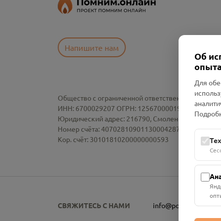
Напишите нам
Об ис
опыта
Для обе
использ
Общество с ограниченной ответственностью «См
аналити
ИНН: 6700029207 ОГРН: 1256700001986
Подробн
Юридический адрес: 216790, Смоленская область, р-
Номер счёта: 40702810901130004287 в АО "АЛЬ
Кор. счёт: 30101810200000000593
Те
Сес
Ан
Янд
опт
СВЯЖИТЕСЬ С НАМИ
info@pomnim.online