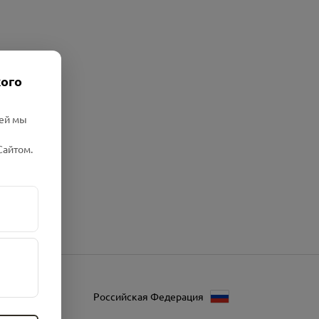
кого
лей мы
Сайтом.
Российская Федерация