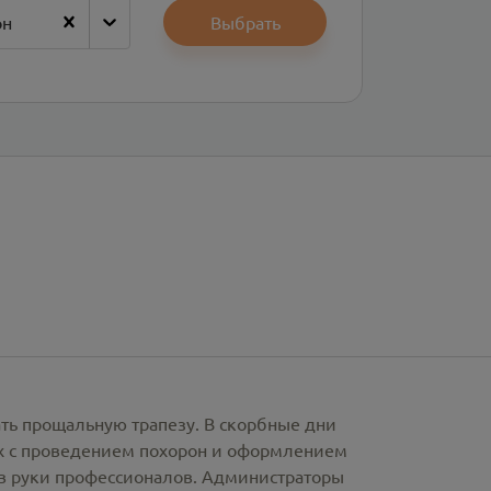
он
Выбрать
ать прощальную трапезу. В скорбные дни
х с проведением похорон и оформлением
в руки профессионалов. Администраторы