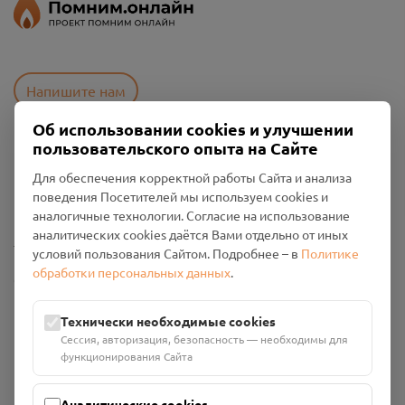
Напишите нам
Об использовании cookies и улучшении
пользовательского опыта на Сайте
Пользовательское соглашение
Для обеспечения корректной работы Сайта и анализа
Политика конфиденциальности
поведения Посетителей мы используем cookies и
Промо-материалы
аналогичные технологии. Согласие на использование
аналитических cookies даётся Вами отдельно от иных
Настройки cookies
условий пользования Сайтом. Подробнее – в
Политике
обработки персональных данных
.
Общество с ограниченной ответственностью «Смоленский
Проект Помним»
ИНН: 6700029207 ОГРН: 1256700001986
Технически необходимые cookies
Юридический адрес: 216790, Смоленская область, р-н
Сессия, авторизация, безопасность — необходимы для
Руднянский, г. Рудня, улица Западная, д. 26А, пом. 18
функционирования Сайта
Номер счёта: 40702810901130004287 в АО "АЛЬФА-БАНК"
Кор. счёт: 30101810200000000593
Аналитические cookies