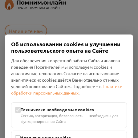
Напишите нам
Об использовании cookies и улучшении
пользовательского опыта на Сайте
Пользовательское соглашение
Для обеспечения корректной работы Сайта и анализа
Политика конфиденциальности
поведения Посетителей мы используем cookies и
Промо-материалы
аналогичные технологии. Согласие на использование
аналитических cookies даётся Вами отдельно от иных
Настройки cookies
условий пользования Сайтом. Подробнее – в
Политике
обработки персональных данных
.
Общество с ограниченной ответственностью «Смоленский
Проект Помним»
ИНН: 6700029207 ОГРН: 1256700001986
Технически необходимые cookies
Юридический адрес: 216790, Смоленская область, р-н
Сессия, авторизация, безопасность — необходимы для
Руднянский, г. Рудня, улица Западная, д. 26А, пом. 18
функционирования Сайта
Номер счёта: 40702810901130004287 в АО "АЛЬФА-БАНК"
Кор. счёт: 30101810200000000593
Аналитические cookies