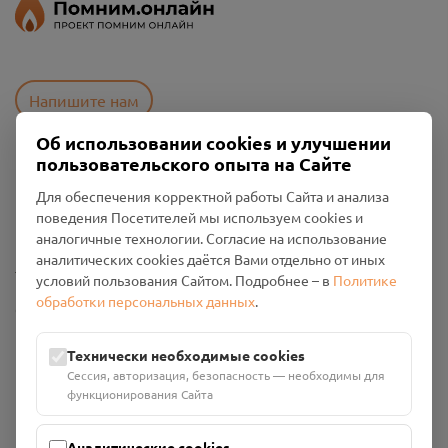
Напишите нам
Об использовании cookies и улучшении
пользовательского опыта на Сайте
Пользовательское соглашение
Для обеспечения корректной работы Сайта и анализа
Политика конфиденциальности
поведения Посетителей мы используем cookies и
Промо-материалы
аналогичные технологии. Согласие на использование
аналитических cookies даётся Вами отдельно от иных
Настройки cookies
условий пользования Сайтом. Подробнее – в
Политике
обработки персональных данных
.
Общество с ограниченной ответственностью «Смоленский
Проект Помним»
ИНН: 6700029207 ОГРН: 1256700001986
Технически необходимые cookies
Юридический адрес: 216790, Смоленская область, р-н
Сессия, авторизация, безопасность — необходимы для
Руднянский, г. Рудня, улица Западная, д. 26А, пом. 18
функционирования Сайта
Номер счёта: 40702810901130004287 в АО "АЛЬФА-БАНК"
Кор. счёт: 30101810200000000593
Аналитические cookies