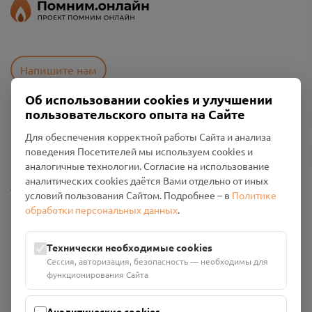
Напишите нам
Об использовании cookies и улучшении
пользовательского опыта на Сайте
Пользовательское соглашение
Для обеспечения корректной работы Сайта и анализа
Политика конфиденциальности
поведения Посетителей мы используем cookies и
Промо-материалы
аналогичные технологии. Согласие на использование
аналитических cookies даётся Вами отдельно от иных
Настройки cookies
условий пользования Сайтом. Подробнее – в
Политике
обработки персональных данных
.
Общество с ограниченной ответственностью «Смоленский
Проект Помним»
ИНН: 6700029207 ОГРН: 1256700001986
Технически необходимые cookies
Юридический адрес: 216790, Смоленская область, р-н
Сессия, авторизация, безопасность — необходимы для
Руднянский, г. Рудня, улица Западная, д. 26А, пом. 18
функционирования Сайта
Номер счёта: 40702810901130004287 в АО "АЛЬФА-БАНК"
Кор. счёт: 30101810200000000593
Аналитические cookies