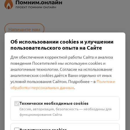
Напишите нам
Об использовании cookies и улучшении
пользовательского опыта на Сайте
Пользовательское соглашение
Для обеспечения корректной работы Сайта и анализа
Политика конфиденциальности
поведения Посетителей мы используем cookies и
Промо-материалы
аналогичные технологии. Согласие на использование
аналитических cookies даётся Вами отдельно от иных
Настройки cookies
условий пользования Сайтом. Подробнее – в
Политике
обработки персональных данных
.
Общество с ограниченной ответственностью «Смоленский
Проект Помним»
ИНН: 6700029207 ОГРН: 1256700001986
Технически необходимые cookies
Юридический адрес: 216790, Смоленская область, р-н
Сессия, авторизация, безопасность — необходимы для
Руднянский, г. Рудня, улица Западная, д. 26А, пом. 18
функционирования Сайта
Номер счёта: 40702810901130004287 в АО "АЛЬФА-БАНК"
Кор. счёт: 30101810200000000593
Аналитические cookies