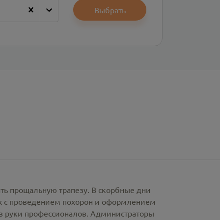
Выбрать
ать прощальную трапезу. В скорбные дни
х с проведением похорон и оформлением
в руки профессионалов. Администраторы