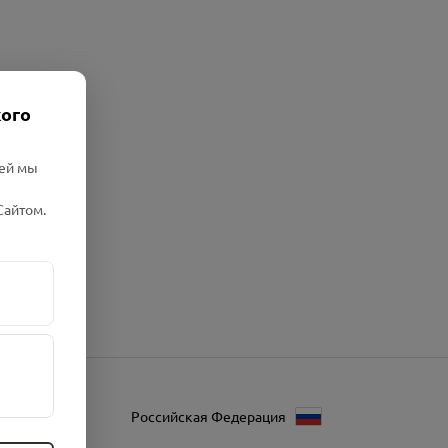
кого
лей мы
Сайтом.
Российская Федерация