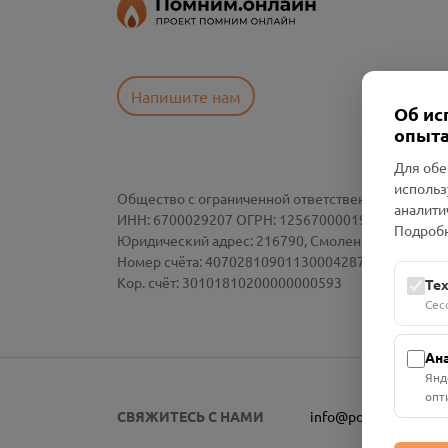
Напишите нам
Об ис
опыта
Для обе
использ
Общество с ограниченной ответственностью «См
аналити
ИНН: 6700029207 ОГРН: 1256700001986
Подробн
Юридический адрес: 216790, Смоленская область, р-
Номер счёта: 40702810901130004287 в АО "АЛЬ
Кор. счёт: 30101810200000000593
Те
Сес
Ан
Янд
опт
СВЯЖИТЕСЬ С НАМИ
info@pomnim.online