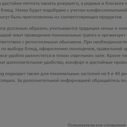
 достойно почтить память умершего, а родных и близких 
 блюд. Меню будет подобрано с учетом конфессионально
могут быть приготовлены из соответствующих продуктов.
тся должным образом, учитываются традиции семьи и поже
ой опыт проведения поминальных трапез и организует вс
ответствии с религиозными обычаями. При необходимост
 по выбору блюд, оформлению помещения, правильной о
все удобно разместятся в тихом отдельном зале. Кроме т
ат дополнительное удобство, комфорт и достойные прово
ng подходит также для поминальных застолий на 9 и 40 д
усопших. За дополнительной информацией обращайтесь по
Пользовательское соглашение