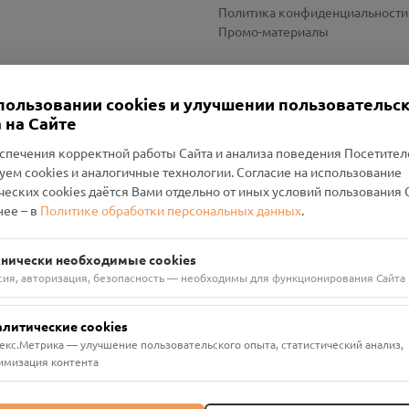
Политика конфиденциальности
Промо-материалы
Настройки cookies
пользовании cookies и улучшении пользовательс
 на Сайте
спечения корректной работы Сайта и анализа поведения Посетите
уем cookies и аналогичные технологии. Согласие на использование
оленский Проект Помним»
ческих cookies даётся Вами отдельно от иных условий пользования 
ее – в
Политике обработки персональных данных
.
н Руднянский, г. Рудня, улица Западная, д. 26А, пом. 18
ФА-БАНК"
хнически необходимые cookies
сия, авторизация, безопасность — необходимы для функционирования Сайта
алитические cookies
екс.Метрика — улучшение пользовательского опыта, статистический анализ,
имизация контента