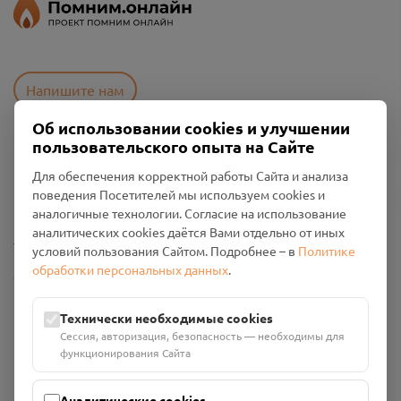
Напишите нам
Об использовании cookies и улучшении
пользовательского опыта на Сайте
Пользовательское соглашение
Для обеспечения корректной работы Сайта и анализа
Политика конфиденциальности
поведения Посетителей мы используем cookies и
Промо-материалы
аналогичные технологии. Согласие на использование
аналитических cookies даётся Вами отдельно от иных
Настройки cookies
условий пользования Сайтом. Подробнее – в
Политике
обработки персональных данных
.
Общество с ограниченной ответственностью «Смоленский
Проект Помним»
ИНН: 6700029207 ОГРН: 1256700001986
Технически необходимые cookies
Юридический адрес: 216790, Смоленская область, р-н
Сессия, авторизация, безопасность — необходимы для
Руднянский, г. Рудня, улица Западная, д. 26А, пом. 18
функционирования Сайта
Номер счёта: 40702810901130004287 в АО "АЛЬФА-БАНК"
Кор. счёт: 30101810200000000593
Аналитические cookies