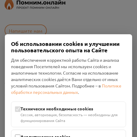
Напишите нам
Об использовании cookies и улучшении
пользовательского опыта на Сайте
Пользовательское соглашение
Для обеспечения корректной работы Сайта и анализа
Политика конфиденциальности
поведения Посетителей мы используем cookies и
Промо-материалы
аналогичные технологии. Согласие на использование
аналитических cookies даётся Вами отдельно от иных
Настройки cookies
условий пользования Сайтом. Подробнее – в
Политике
обработки персональных данных
.
Общество с ограниченной ответственностью «Смоленский
Проект Помним»
ИНН: 6700029207 ОГРН: 1256700001986
Технически необходимые cookies
Юридический адрес: 216790, Смоленская область, р-н
Сессия, авторизация, безопасность — необходимы для
Руднянский, г. Рудня, улица Западная, д. 26А, пом. 18
функционирования Сайта
Номер счёта: 40702810901130004287 в АО "АЛЬФА-БАНК"
Кор. счёт: 30101810200000000593
Аналитические cookies