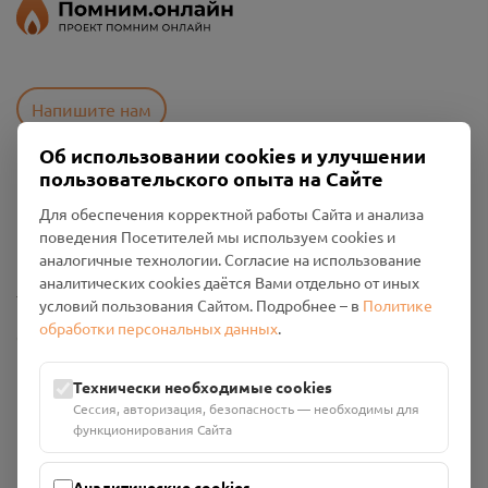
Напишите нам
Об использовании cookies и улучшении
пользовательского опыта на Сайте
Пользовательское соглашение
Для обеспечения корректной работы Сайта и анализа
Политика конфиденциальности
поведения Посетителей мы используем cookies и
Промо-материалы
аналогичные технологии. Согласие на использование
аналитических cookies даётся Вами отдельно от иных
Настройки cookies
условий пользования Сайтом. Подробнее – в
Политике
обработки персональных данных
.
Общество с ограниченной ответственностью «Смоленский
Проект Помним»
ИНН: 6700029207 ОГРН: 1256700001986
Технически необходимые cookies
Юридический адрес: 216790, Смоленская область, р-н
Сессия, авторизация, безопасность — необходимы для
Руднянский, г. Рудня, улица Западная, д. 26А, пом. 18
функционирования Сайта
Номер счёта: 40702810901130004287 в АО "АЛЬФА-БАНК"
Кор. счёт: 30101810200000000593
Аналитические cookies