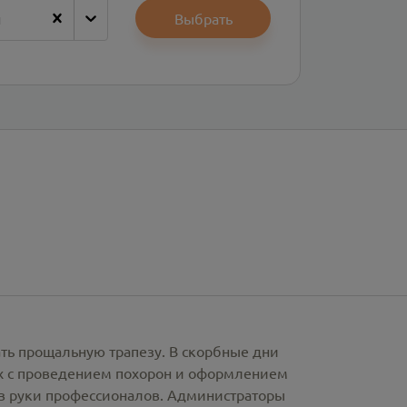
н
Выбрать
ать прощальную трапезу. В скорбные дни
х с проведением похорон и оформлением
в руки профессионалов. Администраторы