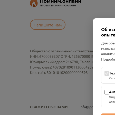
Напишите нам
Об ис
опыта
Для обе
использ
Общество с ограниченной ответственностью «См
аналити
ИНН: 6700029207 ОГРН: 1256700001986
Подробн
Юридический адрес: 216790, Смоленская область, р-
Номер счёта: 40702810901130004287 в АО "АЛЬ
Кор. счёт: 30101810200000000593
Те
Сес
Ан
Янд
опт
СВЯЖИТЕСЬ С НАМИ
info@pomnim.online