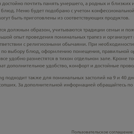
 достойно почтить память умершего, а родных и близких 
 блюд. Меню будет подобрано с учетом конфессионально
могут быть приготовлены из соответствующих продуктов.
тся должным образом, учитываются традиции семьи и поже
ой опыт проведения поминальных трапез и организует вс
ответствии с религиозными обычаями. При необходимост
 по выбору блюд, оформлению помещения, правильной о
все удобно разместятся в тихом отдельном зале. Кроме т
ат дополнительное удобство, комфорт и достойные прово
ng подходит также для поминальных застолий на 9 и 40 д
усопших. За дополнительной информацией обращайтесь по
Пользовательское соглашение