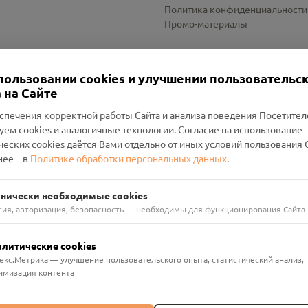
Политика конфиденциальности
Промо-материалы
Настройки cookies
пользовании cookies и улучшении пользовательс
 на Сайте
спечения корректной работы Сайта и анализа поведения Посетите
уем cookies и аналогичные технологии. Согласие на использование
оленский Проект Помним»
ческих cookies даётся Вами отдельно от иных условий пользования 
ее – в
Политике обработки персональных данных
.
н Руднянский, г. Рудня, улица Западная, д. 26А, пом. 18
ФА-БАНК"
хнически необходимые cookies
сия, авторизация, безопасность — необходимы для функционирования Сайта
алитические cookies
екс.Метрика — улучшение пользовательского опыта, статистический анализ,
имизация контента