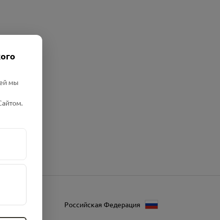
кого
лей мы
Сайтом.
Российская Федерация