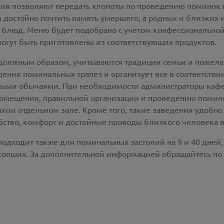
ия позволяют передать хлопоты по проведению поминок 
 достойно почтить память умершего, а родных и близких 
 блюд. Меню будет подобрано с учетом конфессионально
могут быть приготовлены из соответствующих продуктов.
должным образом, учитываются традиции семьи и пожела
ения поминальных трапез и организует все в соответстви
зными обычаями. При необходимости администраторы каф
мещения, правильной организации и проведению поминок
тихом отдельном зале. Кроме того, такие заведения удобн
ство, комфорт и достойные проводы близкого человека в
подходит также для поминальных застолий на 9 и 40 дней
усопших. За дополнительной информацией обращайтесь по