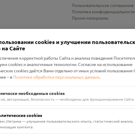
Пользовательское соглашение
Политика конфиденциальности
Промо-материалы
Настройки cookies
пользовании cookies и улучшении пользовательс
 на Сайте
спечения корректной работы Сайта и анализа поведения Посетите
уем cookies и аналогичные технологии. Согласие на использование
оленский Проект Помним»
ческих cookies даётся Вами отдельно от иных условий пользования 
ее – в
Политике обработки персональных данных
.
н Руднянский, г. Рудня, улица Западная, д. 26А, пом. 18
ФА-БАНК"
хнически необходимые cookies
сия, авторизация, безопасность — необходимы для функционирования Сайта
алитические cookies
екс.Метрика — улучшение пользовательского опыта, статистический анализ,
имизация контента