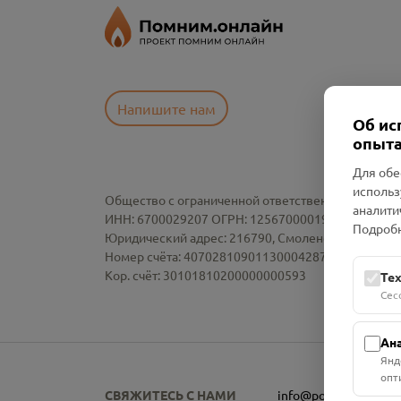
Напишите нам
Об ис
опыта
Для обе
использ
Общество с ограниченной ответственностью «См
аналити
ИНН: 6700029207 ОГРН: 1256700001986
Подробн
Юридический адрес: 216790, Смоленская область, р-
Номер счёта: 40702810901130004287 в АО "АЛЬ
Кор. счёт: 30101810200000000593
Те
Сес
Ан
Янд
опт
СВЯЖИТЕСЬ С НАМИ
info@pomnim.online