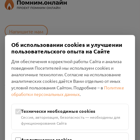
Напишите нам
Об использовании cookies и улучшении
пользовательского опыта на Сайте
Пользовательское соглашение
Для обеспечения корректной работы Сайта и анализа
Политика конфиденциальности
поведения Посетителей мы используем cookies и
Промо-материалы
аналогичные технологии. Согласие на использование
аналитических cookies даётся Вами отдельно от иных
Настройки cookies
условий пользования Сайтом. Подробнее – в
Политике
обработки персональных данных
.
Общество с ограниченной ответственностью «Смоленский
Проект Помним»
ИНН: 6700029207 ОГРН: 1256700001986
Технически необходимые cookies
Юридический адрес: 216790, Смоленская область, р-н
Сессия, авторизация, безопасность — необходимы для
Руднянский, г. Рудня, улица Западная, д. 26А, пом. 18
функционирования Сайта
Номер счёта: 40702810901130004287 в АО "АЛЬФА-БАНК"
Кор. счёт: 30101810200000000593
Аналитические cookies