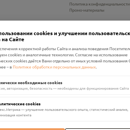
Политика конфиденциальности
Промо-материалы
Настройки cookies
пользовании cookies и улучшении пользовательс
 на Сайте
спечения корректной работы Сайта и анализа поведения Посетите
уем cookies и аналогичные технологии. Согласие на использование
оленский Проект Помним»
ческих cookies даётся Вами отдельно от иных условий пользования 
ее – в
Политике обработки персональных данных
.
н Руднянский, г. Рудня, улица Западная, д. 26А, пом. 18
ФА-БАНК"
хнически необходимые cookies
сия, авторизация, безопасность — необходимы для функционирования Сайта
алитические cookies
екс.Метрика — улучшение пользовательского опыта, статистический анализ,
имизация контента