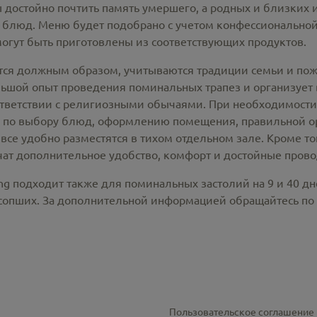
 достойно почтить память умершего, а родных и близких 
 блюд. Меню будет подобрано с учетом конфессионально
могут быть приготовлены из соответствующих продуктов.
тся должным образом, учитываются традиции семьи и поже
ой опыт проведения поминальных трапез и организует вс
ответствии с религиозными обычаями. При необходимост
 по выбору блюд, оформлению помещения, правильной о
все удобно разместятся в тихом отдельном зале. Кроме т
ат дополнительное удобство, комфорт и достойные прово
ng подходит также для поминальных застолий на 9 и 40 д
усопших. За дополнительной информацией обращайтесь по
Пользовательское соглашение