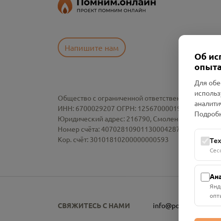
Напишите нам
Об ис
опыта
Для обе
использ
Общество с ограниченной ответственностью «См
аналити
ИНН: 6700029207 ОГРН: 1256700001986
Подробн
Юридический адрес: 216790, Смоленская область, р-
Номер счёта: 40702810901130004287 в АО "АЛЬ
Кор. счёт: 30101810200000000593
Те
Сес
Ан
Янд
опт
СВЯЖИТЕСЬ С НАМИ
info@pomnim.online