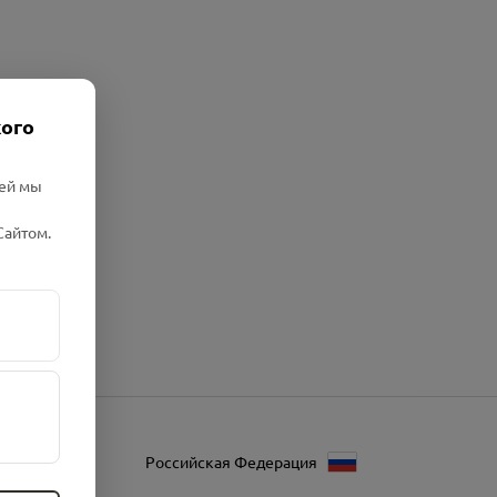
кого
лей мы
Сайтом.
Российская Федерация