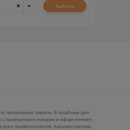
Выбрать
ать прощальную трапезу. В скорбные дни
х с проведением похорон и оформлением
в руки профессионалов. Администраторы