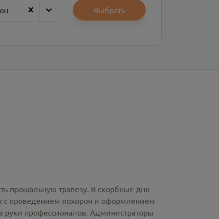
он
Выбрать
ать прощальную трапезу. В скорбные дни
х с проведением похорон и оформлением
в руки профессионалов. Администраторы