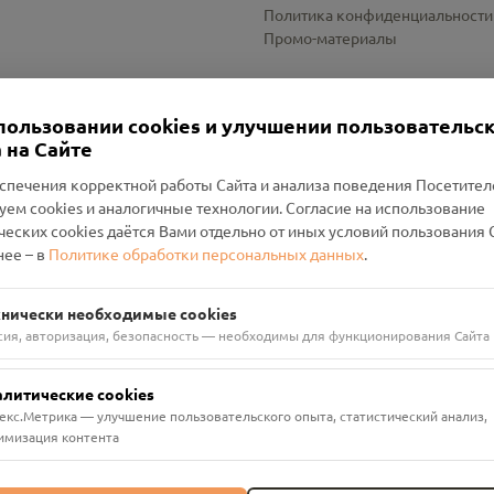
Политика конфиденциальности
Промо-материалы
Настройки cookies
пользовании cookies и улучшении пользовательс
 на Сайте
спечения корректной работы Сайта и анализа поведения Посетите
уем cookies и аналогичные технологии. Согласие на использование
оленский Проект Помним»
ческих cookies даётся Вами отдельно от иных условий пользования 
ее – в
Политике обработки персональных данных
.
н Руднянский, г. Рудня, улица Западная, д. 26А, пом. 18
ФА-БАНК"
хнически необходимые cookies
сия, авторизация, безопасность — необходимы для функционирования Сайта
алитические cookies
екс.Метрика — улучшение пользовательского опыта, статистический анализ,
имизация контента