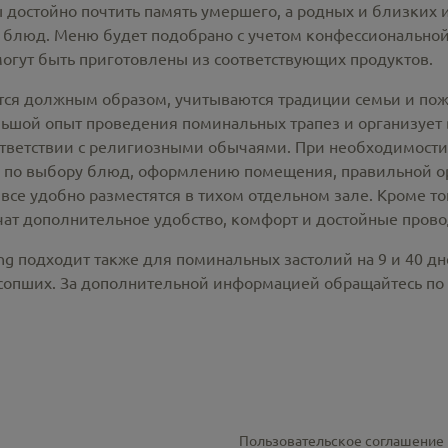
 достойно почтить память умершего, а родных и близких 
 блюд. Меню будет подобрано с учетом конфессионально
могут быть приготовлены из соответствующих продуктов.
тся должным образом, учитываются традиции семьи и поже
ой опыт проведения поминальных трапез и организует вс
ответствии с религиозными обычаями. При необходимост
 по выбору блюд, оформлению помещения, правильной о
все удобно разместятся в тихом отдельном зале. Кроме т
ат дополнительное удобство, комфорт и достойные прово
ng подходит также для поминальных застолий на 9 и 40 д
усопших. За дополнительной информацией обращайтесь по
Пользовательское соглашение