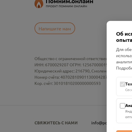
Напишите нам
Об ис
опыта
Для обе
использ
Общество с ограниченной ответственностью «См
аналити
ИНН: 6700029207 ОГРН: 1256700001986
Подробн
Юридический адрес: 216790, Смоленская область, р-
Номер счёта: 40702810901130004287 в АО "АЛЬ
Кор. счёт: 30101810200000000593
Те
Сес
Ан
Янд
опт
СВЯЖИТЕСЬ С НАМИ
info@pomnim.online