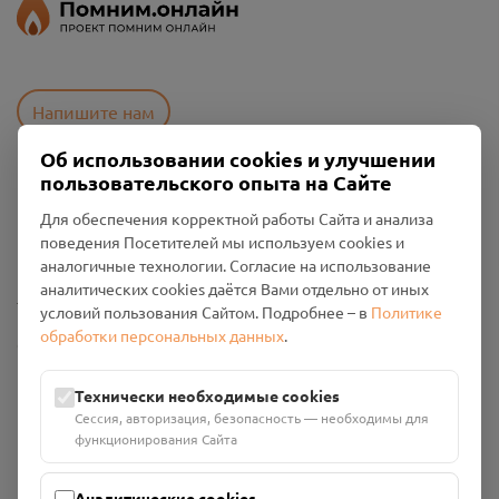
Напишите нам
Об использовании cookies и улучшении
пользовательского опыта на Сайте
Пользовательское соглашение
Для обеспечения корректной работы Сайта и анализа
Политика конфиденциальности
поведения Посетителей мы используем cookies и
Промо-материалы
аналогичные технологии. Согласие на использование
аналитических cookies даётся Вами отдельно от иных
Настройки cookies
условий пользования Сайтом. Подробнее – в
Политике
обработки персональных данных
.
Общество с ограниченной ответственностью «Смоленский
Проект Помним»
ИНН: 6700029207 ОГРН: 1256700001986
Технически необходимые cookies
Юридический адрес: 216790, Смоленская область, р-н
Сессия, авторизация, безопасность — необходимы для
Руднянский, г. Рудня, улица Западная, д. 26А, пом. 18
функционирования Сайта
Номер счёта: 40702810901130004287 в АО "АЛЬФА-БАНК"
Кор. счёт: 30101810200000000593
Аналитические cookies