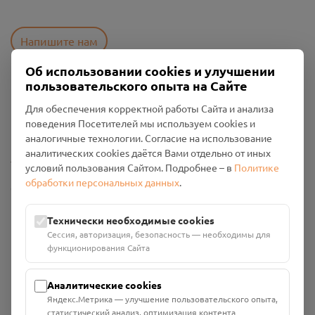
Напишите нам
Об использовании cookies и улучшении
пользовательского опыта на Сайте
Пользовательское соглашение
Для обеспечения корректной работы Сайта и анализа
Политика конфиденциальности
поведения Посетителей мы используем cookies и
Промо-материалы
аналогичные технологии. Согласие на использование
аналитических cookies даётся Вами отдельно от иных
Настройки cookies
условий пользования Сайтом. Подробнее – в
Политике
обработки персональных данных
.
Общество с ограниченной ответственностью «Смоленский
Проект Помним»
ИНН: 6700029207 ОГРН: 1256700001986
Технически необходимые cookies
Юридический адрес: 216790, Смоленская область, р-н
Сессия, авторизация, безопасность — необходимы для
Руднянский, г. Рудня, улица Западная, д. 26А, пом. 18
функционирования Сайта
Номер счёта: 40702810901130004287 в АО "АЛЬФА-БАНК"
Кор. счёт: 30101810200000000593
Аналитические cookies
Яндекс.Метрика — улучшение пользовательского опыта,
статистический анализ, оптимизация контента