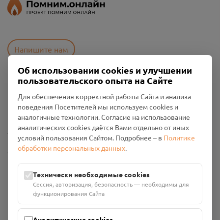
Напишите нам
Об использовании cookies и улучшении
пользовательского опыта на Сайте
Пользовательское соглашение
Для обеспечения корректной работы Сайта и анализа
Политика конфиденциальности
поведения Посетителей мы используем cookies и
Промо-материалы
аналогичные технологии. Согласие на использование
аналитических cookies даётся Вами отдельно от иных
Настройки cookies
условий пользования Сайтом. Подробнее – в
Политике
обработки персональных данных
.
Общество с ограниченной ответственностью «Смоленский
Проект Помним»
ИНН: 6700029207 ОГРН: 1256700001986
Технически необходимые cookies
Юридический адрес: 216790, Смоленская область, р-н
Сессия, авторизация, безопасность — необходимы для
Руднянский, г. Рудня, улица Западная, д. 26А, пом. 18
функционирования Сайта
Номер счёта: 40702810901130004287 в АО "АЛЬФА-БАНК"
Кор. счёт: 30101810200000000593
Аналитические cookies