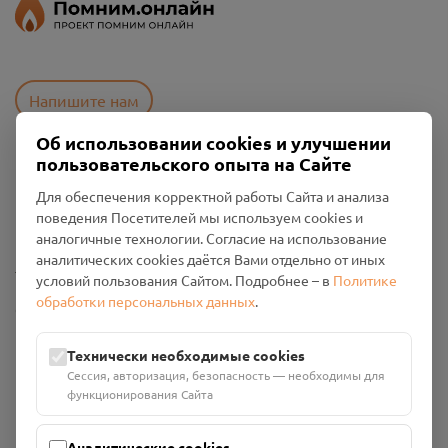
Напишите нам
Об использовании cookies и улучшении
пользовательского опыта на Сайте
Пользовательское соглашение
Для обеспечения корректной работы Сайта и анализа
Политика конфиденциальности
поведения Посетителей мы используем cookies и
Промо-материалы
аналогичные технологии. Согласие на использование
аналитических cookies даётся Вами отдельно от иных
Настройки cookies
условий пользования Сайтом. Подробнее – в
Политике
обработки персональных данных
.
Общество с ограниченной ответственностью «Смоленский
Проект Помним»
ИНН: 6700029207 ОГРН: 1256700001986
Технически необходимые cookies
Юридический адрес: 216790, Смоленская область, р-н
Сессия, авторизация, безопасность — необходимы для
Руднянский, г. Рудня, улица Западная, д. 26А, пом. 18
функционирования Сайта
Номер счёта: 40702810901130004287 в АО "АЛЬФА-БАНК"
Кор. счёт: 30101810200000000593
Аналитические cookies