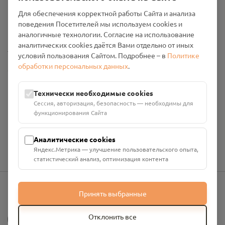
Пользовательское соглашение
Для обеспечения корректной работы Сайта и анализа
Политика конфиденциальности
поведения Посетителей мы используем cookies и
Промо-материалы
аналогичные технологии. Согласие на использование
аналитических cookies даётся Вами отдельно от иных
Настройки cookies
условий пользования Сайтом. Подробнее – в
Политике
обработки персональных данных
.
Общество с ограниченной ответственностью «Смоленский
Проект Помним»
ИНН: 6700029207 ОГРН: 1256700001986
Технически необходимые cookies
Юридический адрес: 216790, Смоленская область, р-н
Сессия, авторизация, безопасность — необходимы для
Руднянский, г. Рудня, улица Западная, д. 26А, пом. 18
функционирования Сайта
Номер счёта: 40702810901130004287 в АО "АЛЬФА-БАНК"
Кор. счёт: 30101810200000000593
Аналитические cookies
Яндекс.Метрика — улучшение пользовательского опыта,
статистический анализ, оптимизация контента
Принять выбранные
info@pomnim.online
?
Отклонить все