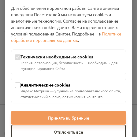
Пользовательское соглашение
Для обеспечения корректной работы Сайта и анализа
Политика конфиденциальности
поведения Посетителей мы используем cookies и
Промо-материалы
аналогичные технологии. Согласие на использование
аналитических cookies даётся Вами отдельно от иных
Настройки cookies
условий пользования Сайтом. Подробнее – в
Политике
обработки персональных данных
.
Общество с ограниченной ответственностью «Смоленский
Проект Помним»
ИНН: 6700029207 ОГРН: 1256700001986
Технически необходимые cookies
Юридический адрес: 216790, Смоленская область, р-н
Сессия, авторизация, безопасность — необходимы для
Руднянский, г. Рудня, улица Западная, д. 26А, пом. 18
функционирования Сайта
Номер счёта: 40702810901130004287 в АО "АЛЬФА-БАНК"
Кор. счёт: 30101810200000000593
Аналитические cookies
Яндекс.Метрика — улучшение пользовательского опыта,
статистический анализ, оптимизация контента
Принять выбранные
info@pomnim.online
?
Отклонить все