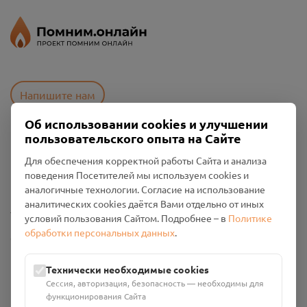
Напишите нам
Об использовании cookies и улучшении
пользовательского опыта на Сайте
Пользовательское соглашение
Для обеспечения корректной работы Сайта и анализа
Политика конфиденциальности
поведения Посетителей мы используем cookies и
Промо-материалы
аналогичные технологии. Согласие на использование
аналитических cookies даётся Вами отдельно от иных
Настройки cookies
условий пользования Сайтом. Подробнее – в
Политике
обработки персональных данных
.
Общество с ограниченной ответственностью «Смоленский
Проект Помним»
ИНН: 6700029207 ОГРН: 1256700001986
Технически необходимые cookies
Юридический адрес: 216790, Смоленская область, р-н
Сессия, авторизация, безопасность — необходимы для
Руднянский, г. Рудня, улица Западная, д. 26А, пом. 18
функционирования Сайта