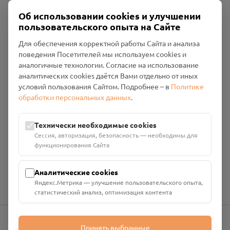
Об использовании cookies и улучшении
пользовательского опыта на Сайте
Пользовательское соглашение
Для обеспечения корректной работы Сайта и анализа
Политика конфиденциальности
поведения Посетителей мы используем cookies и
Промо-материалы
аналогичные технологии. Согласие на использование
аналитических cookies даётся Вами отдельно от иных
Настройки cookies
условий пользования Сайтом. Подробнее – в
Политике
обработки персональных данных
.
Общество с ограниченной ответственностью «Смоленский
Проект Помним»
ИНН: 6700029207 ОГРН: 1256700001986
Технически необходимые cookies
Юридический адрес: 216790, Смоленская область, р-н
Сессия, авторизация, безопасность — необходимы для
Руднянский, г. Рудня, улица Западная, д. 26А, пом. 18
функционирования Сайта
Номер счёта: 40702810901130004287 в АО "АЛЬФА-БАНК"
Кор. счёт: 30101810200000000593
Аналитические cookies
Яндекс.Метрика — улучшение пользовательского опыта,
статистический анализ, оптимизация контента
Принять выбранные