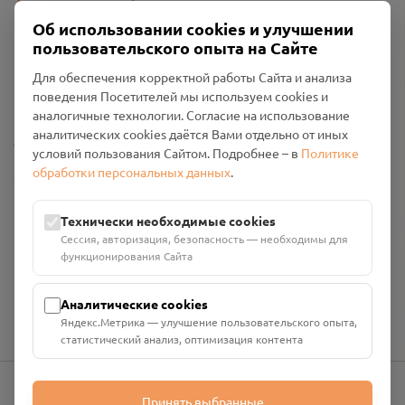
Об использовании cookies и улучшении
пользовательского опыта на Сайте
Пользовательское соглашение
Для обеспечения корректной работы Сайта и анализа
Политика конфиденциальности
поведения Посетителей мы используем cookies и
Промо-материалы
аналогичные технологии. Согласие на использование
аналитических cookies даётся Вами отдельно от иных
Настройки cookies
условий пользования Сайтом. Подробнее – в
Политике
обработки персональных данных
.
Общество с ограниченной ответственностью «Смоленский
Проект Помним»
ИНН: 6700029207 ОГРН: 1256700001986
Технически необходимые cookies
Юридический адрес: 216790, Смоленская область, р-н
Сессия, авторизация, безопасность — необходимы для
Руднянский, г. Рудня, улица Западная, д. 26А, пом. 18
функционирования Сайта
Номер счёта: 40702810901130004287 в АО "АЛЬФА-БАНК"
Кор. счёт: 30101810200000000593
Аналитические cookies
Яндекс.Метрика — улучшение пользовательского опыта,
статистический анализ, оптимизация контента
Принять выбранные