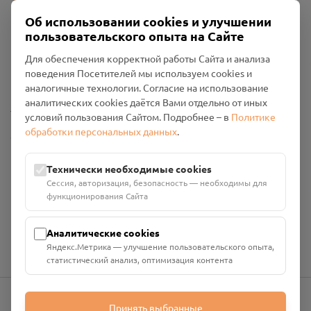
Об использовании cookies и улучшении
пользовательского опыта на Сайте
Пользовательское соглашение
Для обеспечения корректной работы Сайта и анализа
Политика конфиденциальности
поведения Посетителей мы используем cookies и
Промо-материалы
аналогичные технологии. Согласие на использование
аналитических cookies даётся Вами отдельно от иных
Настройки cookies
условий пользования Сайтом. Подробнее – в
Политике
обработки персональных данных
.
Общество с ограниченной ответственностью «Смоленский
Проект Помним»
ИНН: 6700029207 ОГРН: 1256700001986
Технически необходимые cookies
Юридический адрес: 216790, Смоленская область, р-н
Сессия, авторизация, безопасность — необходимы для
Руднянский, г. Рудня, улица Западная, д. 26А, пом. 18
функционирования Сайта
Номер счёта: 40702810901130004287 в АО "АЛЬФА-БАНК"
Кор. счёт: 30101810200000000593
Аналитические cookies
Яндекс.Метрика — улучшение пользовательского опыта,
статистический анализ, оптимизация контента
Принять выбранные