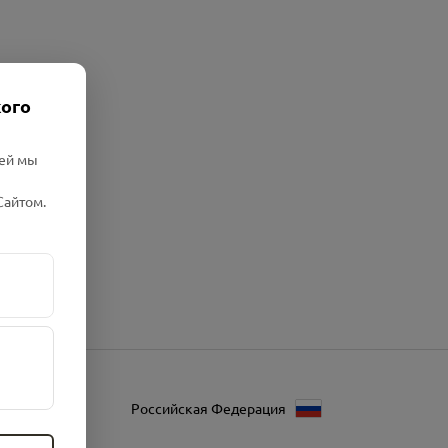
кого
лей мы
Сайтом.
Российская Федерация