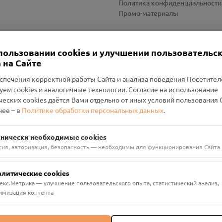
Политика конфиденциальности
Промо-материалы
Настройки cookies
пользовании cookies и улучшении пользовательс
 на Сайте
спечения корректной работы Сайта и анализа поведения Посетите
уем cookies и аналогичные технологии. Согласие на использование
оленский Проект Помним»
ческих cookies даётся Вами отдельно от иных условий пользования 
ее – в
Политике обработки персональных данных
.
н Руднянский, г. Рудня, улица Западная, д. 26А, пом. 18
ФА-БАНК"
хнически необходимые cookies
сия, авторизация, безопасность — необходимы для функционирования Сайта
алитические cookies
екс.Метрика — улучшение пользовательского опыта, статистический анализ,
имизация контента