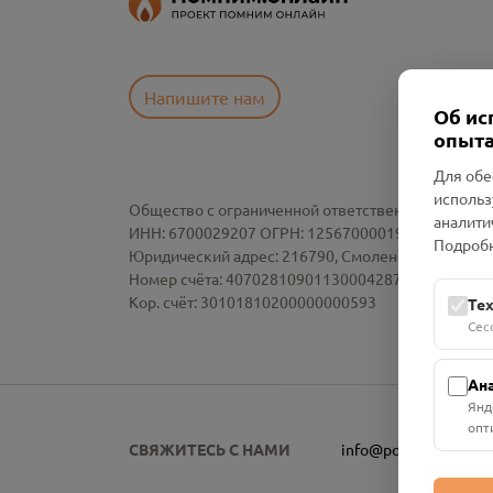
Напишите нам
Об ис
опыта
Для обе
использ
Общество с ограниченной ответственностью «См
аналити
ИНН: 6700029207 ОГРН: 1256700001986
Подробн
Юридический адрес: 216790, Смоленская область, р-
Номер счёта: 40702810901130004287 в АО "АЛЬ
Кор. счёт: 30101810200000000593
Те
Сес
Ан
Янд
опт
СВЯЖИТЕСЬ С НАМИ
info@pomnim.online