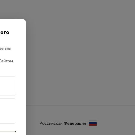
кого
лей мы
Сайтом.
Российская Федерация