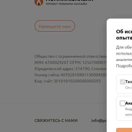
Напишите нам
Об ис
опыта
Для обе
использ
Общество с ограниченной ответственностью «См
аналити
ИНН: 6700029207 ОГРН: 1256700001986
Подробн
Юридический адрес: 216790, Смоленская область, р-
Номер счёта: 40702810901130004287 в АО "АЛЬ
Кор. счёт: 30101810200000000593
Те
Сес
Ан
Янд
опт
СВЯЖИТЕСЬ С НАМИ
info@pomnim.online