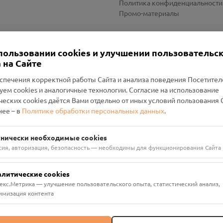
Политика конфиденциальности
Промо-материалы
Настройки cookies
пользовании cookies и улучшении пользовательс
 на Сайте
спечения корректной работы Сайта и анализа поведения Посетите
уем cookies и аналогичные технологии. Согласие на использование
оленский Проект Помним»
ческих cookies даётся Вами отдельно от иных условий пользования 
ее – в
Политике обработки персональных данных
.
н Руднянский, г. Рудня, улица Западная, д. 26А, пом. 18
ФА-БАНК"
хнически необходимые cookies
сия, авторизация, безопасность — необходимы для функционирования Сайта
алитические cookies
екс.Метрика — улучшение пользовательского опыта, статистический анализ,
имизация контента