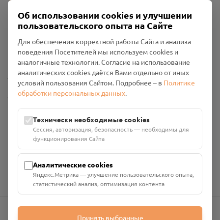
Об использовании cookies и улучшении
пользовательского опыта на Сайте
Пользовательское соглашение
Для обеспечения корректной работы Сайта и анализа
Политика конфиденциальности
поведения Посетителей мы используем cookies и
Промо-материалы
аналогичные технологии. Согласие на использование
аналитических cookies даётся Вами отдельно от иных
Настройки cookies
условий пользования Сайтом. Подробнее – в
Политике
обработки персональных данных
.
Общество с ограниченной ответственностью «Смоленский
Проект Помним»
ИНН: 6700029207 ОГРН: 1256700001986
Технически необходимые cookies
Юридический адрес: 216790, Смоленская область, р-н
Сессия, авторизация, безопасность — необходимы для
Руднянский, г. Рудня, улица Западная, д. 26А, пом. 18
функционирования Сайта
Номер счёта: 40702810901130004287 в АО "АЛЬФА-БАНК"
Кор. счёт: 30101810200000000593
Аналитические cookies
Яндекс.Метрика — улучшение пользовательского опыта,
статистический анализ, оптимизация контента
Принять выбранные