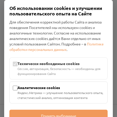
Об использовании cookies и улучшении
пользовательского опыта на Сайте
Пользовательское соглашение
Для обеспечения корректной работы Сайта и анализа
Политика конфиденциальности
поведения Посетителей мы используем cookies и
Промо-материалы
аналогичные технологии. Согласие на использование
аналитических cookies даётся Вами отдельно от иных
Настройки cookies
условий пользования Сайтом. Подробнее – в
Политике
обработки персональных данных
.
Общество с ограниченной ответственностью «Смоленский
Проект Помним»
ИНН: 6700029207 ОГРН: 1256700001986
Технически необходимые cookies
Юридический адрес: 216790, Смоленская область, р-н
Сессия, авторизация, безопасность — необходимы для
Руднянский, г. Рудня, улица Западная, д. 26А, пом. 18
функционирования Сайта
Номер счёта: 40702810901130004287 в АО "АЛЬФА-БАНК"
Кор. счёт: 30101810200000000593
Аналитические cookies
Яндекс.Метрика — улучшение пользовательского опыта,
статистический анализ, оптимизация контента
Принять выбранные