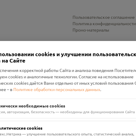
Пользовательское соглашение
Политика конфиденциальности
Промо-материалы
Настройки cookies
пользовании cookies и улучшении пользовательс
 на Сайте
спечения корректной работы Сайта и анализа поведения Посетите
уем cookies и аналогичные технологии. Согласие на использование
оленский Проект Помним»
ческих cookies даётся Вами отдельно от иных условий пользования 
ее – в
Политике обработки персональных данных
.
н Руднянский, г. Рудня, улица Западная, д. 26А, пом. 18
ФА-БАНК"
хнически необходимые cookies
сия, авторизация, безопасность — необходимы для функционирования Сайта
алитические cookies
екс.Метрика — улучшение пользовательского опыта, статистический анализ,