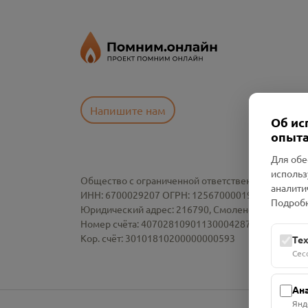
Напишите нам
Об ис
опыта
Для обе
использ
Общество с ограниченной ответственностью «См
аналити
ИНН: 6700029207 ОГРН: 1256700001986
Подробн
Юридический адрес: 216790, Смоленская область, р-
Номер счёта: 40702810901130004287 в АО "АЛЬ
Кор. счёт: 30101810200000000593
Те
Сес
Ан
Янд