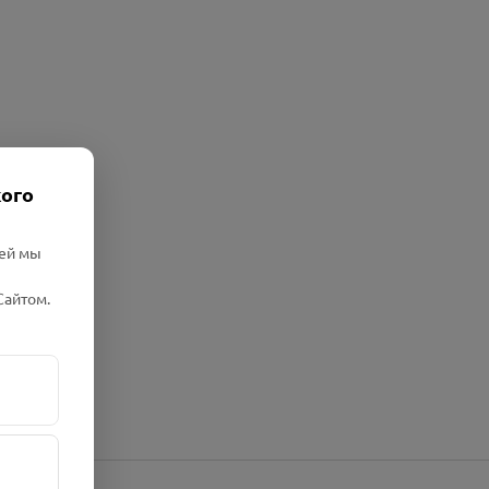
кого
лей мы
Сайтом.