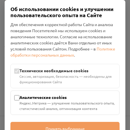
Об использовании cookies и улучшении
пользовательского опыта на Сайте
Пользовательское соглашение
Для обеспечения корректной работы Сайта и анализа
Политика конфиденциальности
поведения Посетителей мы используем cookies и
Промо-материалы
аналогичные технологии. Согласие на использование
аналитических cookies даётся Вами отдельно от иных
Настройки cookies
условий пользования Сайтом. Подробнее – в
Политике
обработки персональных данных
.
Общество с ограниченной ответственностью «Смоленский
Проект Помним»
ИНН: 6700029207 ОГРН: 1256700001986
Технически необходимые cookies
Юридический адрес: 216790, Смоленская область, р-н
Сессия, авторизация, безопасность — необходимы для
Руднянский, г. Рудня, улица Западная, д. 26А, пом. 18
функционирования Сайта
Номер счёта: 40702810901130004287 в АО "АЛЬФА-БАНК"
Кор. счёт: 30101810200000000593
Аналитические cookies
Яндекс.Метрика — улучшение пользовательского опыта,
статистический анализ, оптимизация контента
Принять выбранные