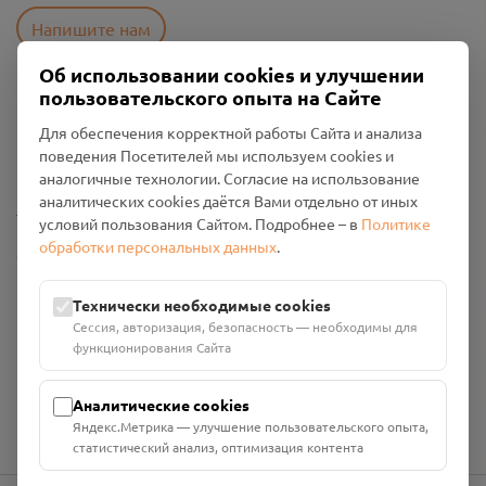
Напишите нам
Об использовании cookies и улучшении
пользовательского опыта на Сайте
Пользовательское соглашение
Для обеспечения корректной работы Сайта и анализа
Политика конфиденциальности
поведения Посетителей мы используем cookies и
Промо-материалы
аналогичные технологии. Согласие на использование
аналитических cookies даётся Вами отдельно от иных
Настройки cookies
условий пользования Сайтом. Подробнее – в
Политике
обработки персональных данных
.
Общество с ограниченной ответственностью «Смоленский
Проект Помним»
ИНН: 6700029207 ОГРН: 1256700001986
Технически необходимые cookies
Юридический адрес: 216790, Смоленская область, р-н
Сессия, авторизация, безопасность — необходимы для
Руднянский, г. Рудня, улица Западная, д. 26А, пом. 18
функционирования Сайта
Номер счёта: 40702810901130004287 в АО "АЛЬФА-БАНК"
Кор. счёт: 30101810200000000593
Аналитические cookies
Яндекс.Метрика — улучшение пользовательского опыта,
статистический анализ, оптимизация контента